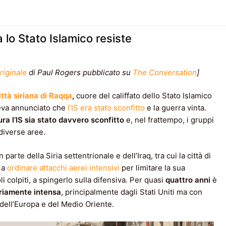
 lo Stato Islamico resiste
riginale
di Paul Rogers pubblicato su
The Conversation
]
ttà siriana di Raqqa
,
cuore del califfato dello Stato Islamico
veva annunciato che
l’IS era stato sconfitto
e la guerra vinta.
ura l’IS sia stato davvero sconfitto
e, nel frattempo, i gruppi
​diverse aree.
arte della Siria settentrionale e dell’Iraq, tra cui la città di
 a
ordinare attacchi aerei intensivi
per limitare la sua
oli colpiti, a spingerlo sulla difensiva. Per quasi
quattro anni
è
riamente intensa
, principalmente dagli Stati Uniti ma con
 dell’Europa e del Medio Oriente.