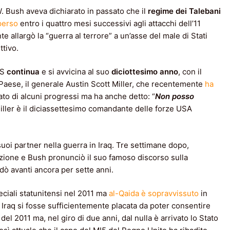
. Bush aveva dichiarato in passato che il
regime dei Talebani
perso
entro i quattro mesi successivi agli attacchi dell’11
e allargò la “guerra al terrore” a un’asse del male di Stati
ttivo.
IS
continua
e si avvicina al suo
diciottesimo anno
, con il
aese, il generale Austin Scott Miller, che recentemente
ha
to di alcuni progressi ma ha anche detto: “
Non posso
Miller è il diciassettesimo comandante delle forze USA
i suoi partner nella guerra in Iraq. Tre settimane dopo,
zione e Bush pronunciò il suo famoso discorso sulla
ndò avanti ancora per sette anni.
eciali statunitensi nel 2011 ma
al-Qaida è sopravvissuto
in
Iraq si fosse sufficientemente placata da poter consentire
 del 2011 ma, nel giro di due anni, dal nulla è arrivato lo Stato