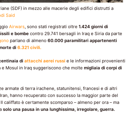
ne (SDF) in mezzo alle macerie degli edifici distrutti a
di Said
aggio
Airwars
, sono stati registrati oltre
1.424 giorni di
issili e bombe
contro 29.741 bersagli in Iraq e Siria da parte
agono
parlano di almeno
60.000 paramilitari appartenenti
morte di
6.321 civili.
centinaia di
attacchi aerei russi
e le informazioni provenienti
a e Mosul in Iraq suggeriscono che molte
migliaia di corpi di
e armate di terra irachene, statunitensi, francesi e di altri
ll’Iran, hanno recuperato con successo la maggior parte del
. Il califfato è certamente scomparso – almeno per ora – ma
a
solo una pausa in una lunghissima, irregolare, guerra.