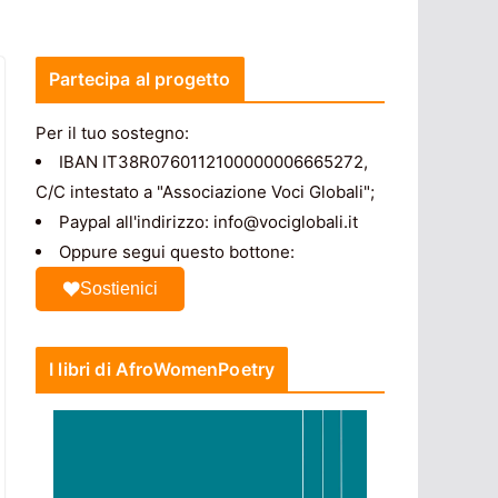
Partecipa al progetto
Per il tuo sostegno:
IBAN IT38R0760112100000006665272,
C/C intestato a "Associazione Voci Globali";
Paypal all'indirizzo: info@vociglobali.it
Oppure segui questo bottone:
Sostienici
I libri di AfroWomenPoetry