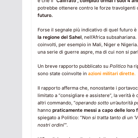
è che il
“Califfato”, compiuti ormai i suoi 4 an
potrebbe ottenere contro le forze travolgenti de
futuro.
Forse il segnale più indicativo di quel futuro è
la regione del Sahel
, nell’Africa subsahariana
coinvolti, per esempio in Mali, Niger e Nigeria.
una serie di guerre aspre, ma di cui non si pa
Un breve rapporto pubblicato su
Politico
ha ri
sono state coinvolte in
azioni militari dirette
.
Il rapporto afferma che, nonostante i portavoce
limitato a “consigliare e assistere”, la verità 
altri commando, “
operando sotto un’autorità p
hanno
praticamente messi a capo delle loro 
spiegato a Politico: “
Non si tratta tanto di un 
nostri ordini
‘”.