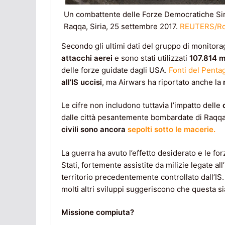
Un combattente delle Forze Democratiche Siria
Raqqa, Siria, 25 settembre 2017.
REUTERS/Ro
Secondo gli ultimi dati del gruppo di monitor
attacchi aerei
e sono stati utilizzati
107.814 m
delle forze guidate dagli USA.
Fonti del Pent
all’IS uccisi
, ma Airwars ha riportato anche la
Le cifre non includono tuttavia l’impatto delle
dalle città pesantemente bombardate di Raqq
civili sono ancora
sepolti sotto le macerie.
La guerra ha avuto l’effetto desiderato e le forz
Stati, fortemente assistite da milizie legate a
territorio precedentemente controllato dall’IS
molti altri sviluppi suggeriscono che questa si
Missione compiuta?