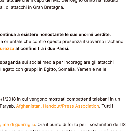
sì attuale che il capo del MI5 del Regno Unito ha ribadito
ai, di attacchi in Gran Bretagna.
continua a esistere nonostante le sue enormi perdite
.
iria orientale che contro questa presenza il Governo iracheno
curezza
al confine tra i due Paesi.
ropaganda
sui social media per incoraggiare gli attacchi
ollegato con gruppi in Egitto, Somalia, Yemen e nelle
1/2018 in cui vengono mostrati combattenti talebani in un
 Faryab,
Afghanistan. Handout/Press Association
. Tutti i
egime di guerriglia
. Ora il punto di forza per i sostenitori dell’IS