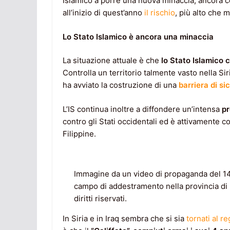
Islamico a porre una nuova minaccia, ancora co
all’inizio di quest’anno
il rischio
, più alto che m
Lo Stato Islamico è ancora una minaccia
La situazione attuale è che
lo Stato Islamico 
Controlla un territorio talmente vasto nella S
ha avviato la costruzione di una
barriera di si
L’IS continua inoltre a diffondere un’intensa
p
contro gli Stati occidentali ed è attivamente c
Filippine.
Immagine da un video di propaganda del 14/
campo di addestramento nella provincia di
diritti riservati.
In Siria e in Iraq sembra che si sia
tornati al r