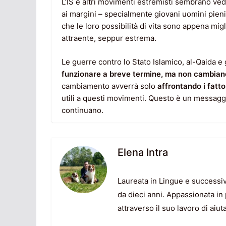
L’IS e altri movimenti estremisti sembrano ved
ai margini – specialmente giovani uomini pieni
che le loro possibilità di vita sono appena migl
attraente, seppur estrema.
Le guerre contro lo Stato Islamico, al-Qaida e 
funzionare a breve termine, ma non cambiano
cambiamento avverrà solo
affrontando i fatt
utili a questi movimenti. Questo è un messaggi
continuano.
Elena Intra
Laureata in Lingue e successi
da dieci anni. Appassionata in 
attraverso il suo lavoro di ai