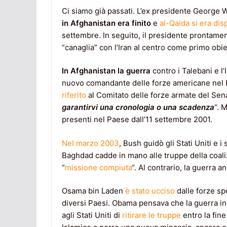
Ci siamo già passati. L’ex presidente George W
in Afghanistan era finito
e
al-Qaida si era dis
settembre. In seguito, il presidente prontament
“canaglia” con l’Iran al centro come primo obie
In Afghanistan la guerra
contro i Talebani e l’
nuovo comandante delle forze americane nel P
riferito
al Comitato delle forze armate del Sena
garantirvi una cronologia o una scadenza
“. 
presenti nel Paese dall’11 settembre 2001.
Nel marzo 2003
, Bush guidò gli Stati Uniti e 
Baghdad cadde in mano alle truppe della coali
“
missione compiuta
“. Al contrario, la guerra a
Osama bin Laden
è stato ucciso
dalle forze sp
diversi Paesi. Obama pensava che la guerra in 
agli Stati Uniti di
ritirare le truppe
entro la fine