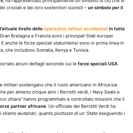
ni,
ha rappresentato principalmente un simbolo di ciò che si
i crociati e dei loro sostenitori sionisti –
un simbolo per il
l’attuale livello delle
operazioni militari occidentali
in tutta
. Gran Bretagna e Francia sono i principali Stati europei
 E anche le forze speciali statunitensi sono in prima linea in
rla, che includono Somalia, Kenya e Tunisia.
portato alcuni dettagli secondo cui le
forze speciali USA
 militari sostengano che il ruolo americano in Africa sia
è che per almeno cinque anni i Berretti verdi, i Navy Seals e
oco chiara”
hanno programmato e controllato missioni che li
forze partner africane
. Un ufficiale dei Berretti Verdi ha
‘Vi stiamo aiutando’, quanto piuttosto di un ‘State eseguendo i