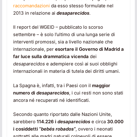
raccomandazioni
da esso stesso formulate nel
2013 in relazione ai
desaparecidos
.
Il report del WGEID – pubblicato lo scorso
settembre – è solo l’ultimo di una lunga serie di
interventi promossi, sia a livello nazionale che
internazionale, per
esortare il Governo di Madrid a
far luce sulla drammatica vicenda
dei
desaparecidos
e adempiere così ai suoi obblighi
internazionali in materia di tutela dei diritti umani.
La Spagna è, infatti, tra i Paesi con il
maggior
numero di
desaparecidos
, i cui resti non sono stati
ancora né recuperati né identificati.
Secondo quanto riportato dalle Nazioni Unite,
sarebbero
114.226 i
desaparecidos
e circa
30.000
i cosiddetti “
bebés robados”
, ovvero i neonati
sottratti alle madri naturali colpevoli di essere