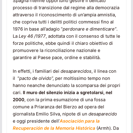
Spagna ritenne opportuno gestire il delicato
processo di transizione dal regime alla democrazia
attraverso il riconoscimento di un’ampia amnistia,
che copriva tutti i delitti politici commessi fino al
1976 in base all’adagio “
perdonare e dimenticare”
.
La
Ley 46
/1977
, adottata con il consenso di tutte le
forze politiche, ebbe quindi il chiaro obiettivo di
promuovere la riconciliazione nazionale e
garantire al Paese pace, ordine e stabilità.
In effetti, i familiari dei
desaparecidos
, il linea con
il “
pacto
de olvido”,
per moltissimo tempo non
hanno neanche denunciato la scomparsa dei propri
cari.
Il muro del silenzio inizia a sgretolarsi, nel
2000
, con la prima esumazione di una fossa
comune a Priaranza del Bierzo ad opera del
giornalista Emilio Silva, nipote di un
desaparecido
e oggi presidente dell’
Asociación para la
Recuperación de la Memoria Histórica
(Armh). Da