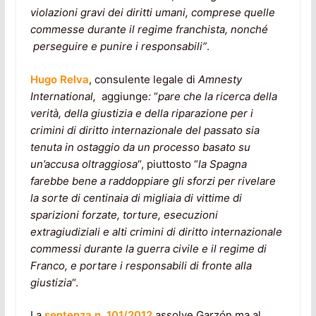
violazioni gravi dei diritti umani, comprese quelle
commesse durante il regime franchista, nonché
perseguire e punire i responsabili”
.
Hugo Relva
, consulente legale di
Amnesty
International,
aggiunge
:
“
pare che la ricerca della
verità, della giustizia e della riparazione per i
crimini di diritto internazionale del passato sia
tenuta in ostaggio da un processo basato su
un’accusa oltraggiosa
“, piuttosto “
la Spagna
farebbe bene a raddoppiare gli sforzi per rivelare
la sorte di centinaia di migliaia di vittime di
sparizioni forzate, torture, esecuzioni
extragiudiziali e alti crimini di diritto internazionale
commessi durante la guerra civile e il regime di
Franco, e portare i responsabili di fronte alla
giustizia
“.
La
sentenza n. 101/2012
assolve Garzón ma al