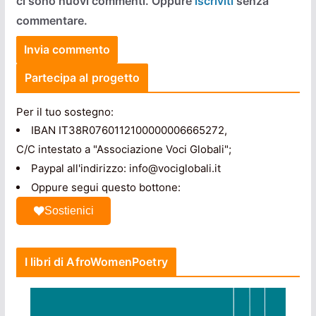
ci sono nuovi commenti. Oppure
iscriviti
senza
commentare.
Partecipa al progetto
Per il tuo sostegno:
IBAN IT38R0760112100000006665272,
C/C intestato a "Associazione Voci Globali";
Paypal all'indirizzo: info@vociglobali.it
Oppure segui questo bottone:
Sostienici
I libri di AfroWomenPoetry