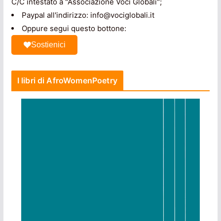
C/C intestato a "Associazione Voci Globali";
Paypal all'indirizzo: info@vociglobali.it
Oppure segui questo bottone:
Sostienici
I libri di AfroWomenPoetry