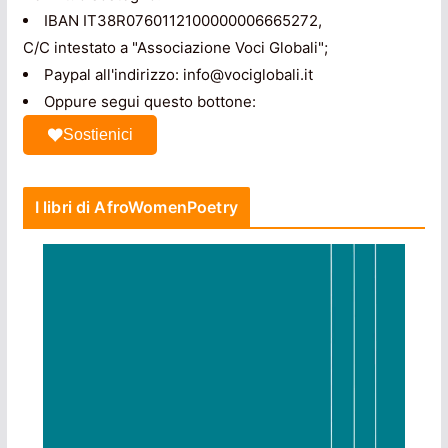
IBAN IT38R0760112100000006665272,
C/C intestato a "Associazione Voci Globali";
Paypal all'indirizzo: info@vociglobali.it
Oppure segui questo bottone:
Sostienici
I libri di AfroWomenPoetry