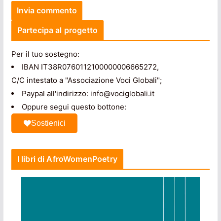
Partecipa al progetto
Per il tuo sostegno:
IBAN IT38R0760112100000006665272,
C/C intestato a "Associazione Voci Globali";
Paypal all'indirizzo: info@vociglobali.it
Oppure segui questo bottone:
Sostienici
I libri di AfroWomenPoetry