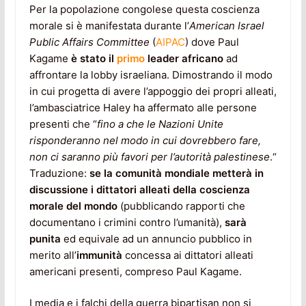
Per la popolazione congolese questa coscienza
morale si è manifestata durante l’
American Israel
Public Affairs Committee
(
AIPAC
) dove Paul
Kagame
è stato il
primo
leader africano
ad
affrontare la lobby israeliana. Dimostrando il modo
in cui progetta di avere l’appoggio dei propri alleati,
l’ambasciatrice Haley ha affermato alle persone
presenti che “
fino a che le Nazioni Unite
risponderanno nel modo in cui dovrebbero fare,
non ci saranno più favori per l’autorità palestinese
.“
Traduzione:
se la comunità mondiale metterà in
discussione i dittatori alleati della coscienza
morale del mondo
(pubblicando rapporti che
documentano i crimini contro l’umanità),
sarà
punita
ed equivale ad un annuncio pubblico in
merito all’
immunità
concessa ai dittatori alleati
americani presenti, compreso Paul Kagame.
I media e i falchi della guerra bipartisan non si