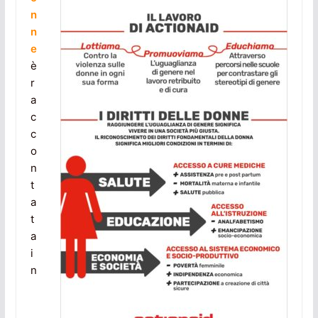
n
n
e
è
r
a
c
c
o
n
t
a
t
a
i
n