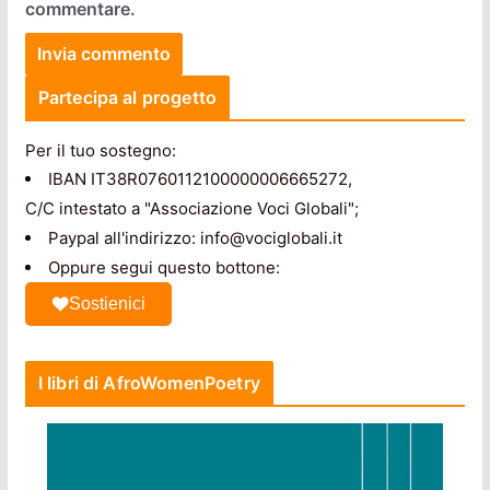
commentare.
Partecipa al progetto
Per il tuo sostegno:
IBAN IT38R0760112100000006665272,
C/C intestato a "Associazione Voci Globali";
Paypal all'indirizzo: info@vociglobali.it
Oppure segui questo bottone:
Sostienici
I libri di AfroWomenPoetry