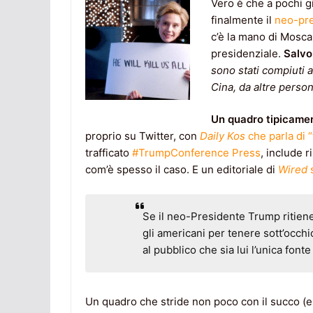
Vero è che a pochi gi
finalmente il
neo-pr
c’è la mano di Mosc
presidenziale.
Salvo
sono stati compiuti a
Cina, da altre perso
Un quadro tipicamen
proprio su Twitter, con
Daily Kos
che parla di “
trafficato
#TrumpConference Press
, include r
com’è spesso il caso. E un editoriale di
Wired
s
Se il neo-Presidente Trump ritiene
gli americani per tenere sott’occhi
al pubblico che sia lui l’unica fonte
Un quadro che stride non poco con il succo (e