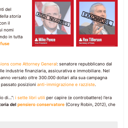
nti del
ella storia
con il
i nomi
ndo in tutta
ffuse
sions come Attorney General
: senatore repubblicano dal
lle industrie finanziaria, assicurativa e immobiliare. Nel
a hanno versato oltre 300.000 dollari alla sua campagna
n passato posizioni
anti-immigrazione e razziste
.
io di…”:
i sette libri utili
per capire (e controbattere) l’era
toria del
pensiero conservatore
(Corey Robin, 2012), che