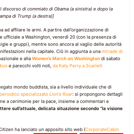
il discorso di commiato di Obama (a sinistra) e dopo la
ampa di Trump (a destra)]
a ad affilare le armi. A partire dall’organizzazione di
 ufficiale a Washington, venerdì 20 (con la presenza di
sigle e gruppi), mentre sono ancora al vaglio delle autorità
ifestazioni nella capitale. Ciò in aggiunta a una
miriade di
nazionale e alla
Women’s March on Washington
di sabato
obus
e parecchi volti noti,
da Katy Perry a Scarlett
egato mondo buddista, sia a livello individuale che di
periodico specializzato
Lion’s Roar
: si propongono dettagli
zione a cerimonie per la pace, insieme a commentari e
ettere sull’attuale, delicata situazione secondo “la visione
Citizen ha lanciato un apposito sito web (
CorporateCabin