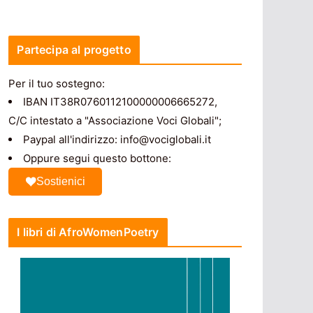
Partecipa al progetto
Per il tuo sostegno:
IBAN IT38R0760112100000006665272,
C/C intestato a "Associazione Voci Globali";
Paypal all'indirizzo: info@vociglobali.it
Oppure segui questo bottone:
Sostienici
I libri di AfroWomenPoetry