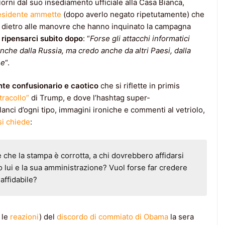
orni dal suo insediamento ufficiale alla Casa Bianca,
esidente ammette
(dopo averlo negato ripetutamente) che
a dietro alle manovre che hanno inquinato la campagna
 ripensarci subito dopo
: “
Forse gli attacchi informatici
nche dalla Russia, ma credo anche da altri Paesi, dalla
ne
“.
te confusionario e caotico
che si riflette in primis
tracollo”
di Trump, e dove l’hashtag super-
ilanci d’ogni tipo, immagini ironiche e commenti al vetriolo,
i chiede
:
 che la stampa è corrotta, a chi dovrebbero affidarsi
o lui e la sua amministrazione? Vuol forse far credere
 affidabile?
 le
reazioni
) del
discordo di commiato di Obama
la sera