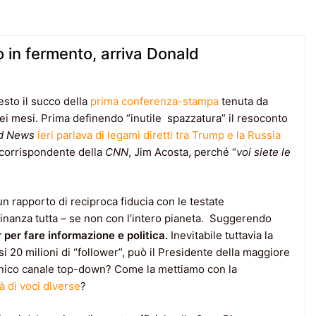
 in fermento, arriva Donald
esto il succo della
prima conferenza-stampa
tenuta da
i mesi. Prima definendo “inutile spazzatura” il resoconto
d News
ieri parlava di legami diretti tra Trump e la Russia
l corrispondente della
CNN
, Jim Acosta, perché “
voi siete le
un rapporto di reciproca fiducia con le testate
dinanza tutta – se non con l’intero pianeta. Suggerendo
 per fare informazione e politica.
Inevitabile tuttavia la
i 20 milioni di “follower”, può il Presidente della maggiore
unico canale top-down? Come la mettiamo con la
à di voci diverse
?