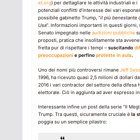
et.org
) per dettagliare le attività industriali e i
potenziali conflitti d’interesse dei vari espone
possibile gabinetto Trump, “
il più benestante d
Usa
“. Informazioni importanti in questi giorni, 
Senato impegnato nelle
audizioni pubbliche
su
proposti, pratica che insolitamente sta avvene
fretta pur di rispettare i tempi –
suscitando
di
preoccupazioni
e perfino
proteste in aula
.
Uno dei nomi più controversi rimane
Jeff Ses
1996, ha ricevuto quasi 2,5 milioni di dollari da
2016 i vari contractor del settore della difes
elettorale. Ciò in aggiunta ad aver espresso i
Interessante infine un post della serie “Il Megl
Trump. Tra questi, sicuramente cruciale è
la s
poggia su un semplice pilastro: