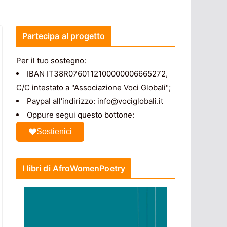
Partecipa al progetto
Per il tuo sostegno:
IBAN IT38R0760112100000006665272,
C/C intestato a "Associazione Voci Globali";
Paypal all'indirizzo: info@vociglobali.it
Oppure segui questo bottone:
Sostienici
I libri di AfroWomenPoetry