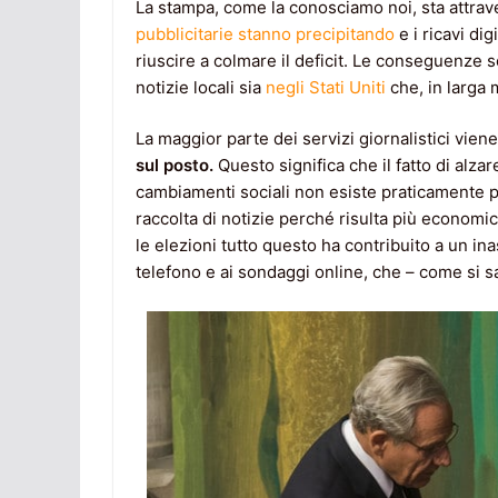
La stampa, come la conosciamo noi, sta attra
pubblicitarie stanno precipitando
e i ricavi d
riuscire a colmare il deficit. Le conseguenze son
notizie locali sia
negli Stati Uniti
che, in larga 
La maggior parte dei servizi giornalistici vie
sul posto.
Questo significa che il fatto di alz
cambiamenti sociali non esiste praticamente più
raccolta di notizie perché risulta più economi
le elezioni tutto questo ha contribuito a un ina
telefono e ai sondaggi online, che – come si sa –