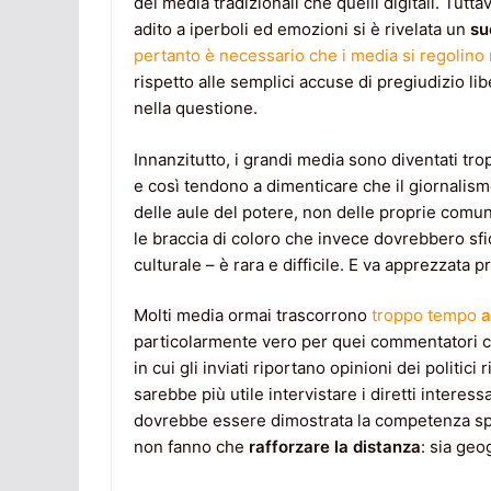
dei media tradizionali che quelli digitali. Tut
adito a iperboli ed emozioni si è rivelata un
su
pertanto è necessario che i media si regolino
rispetto alle semplici accuse di pregiudizio l
nella questione.
Innanzitutto, i grandi media sono diventati tro
e così tendono a dimenticare che il giornalismo
delle aule del potere, non delle proprie comuni
le braccia di coloro che invece dovrebbero sfid
culturale – è rara e difficile. E va apprezzata 
Molti media ormai trascorrono
troppo tempo
a
particolarmente vero per quei commentatori che
in cui gli inviati riportano opinioni dei politi
sarebbe più utile intervistare i diretti interess
dovrebbe essere dimostrata la competenza spec
non fanno che
rafforzare la distanza
: sia geo