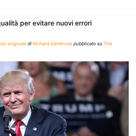
ualità per evitare nuovi errori
colo originale
di
Richard Sambrook
pubblicato su
The