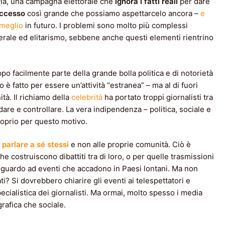
tavia, una campagna elettorale che
ignora i fatti reali
per dare
ccesso
così grande che possiamo aspettarcelo ancora –
e
 meglio
in futuro. I problemi sono molto più complessi
iberale ed elitarismo, sebbene anche questi elementi rientrino
ppo facilmente parte della grande bolla politica e di notorietà
 è fatto per essere un’attività “estranea” – ma al di fuori
tà. Il richiamo della
celebrità
ha portato troppi giornalisti tra
are e controllare. La vera indipendenza – politica, sociale e
proprio per questo motivo.
 parlare a sé stessi
e non alle proprie comunità. Ciò è
 costruiscono dibattiti tra di loro, o per quelle trasmissioni
ci riguardo ad eventi che accadono in Paesi lontani. Ma non
ati? Si dovrebbero chiarire gli eventi ai telespettatori e
ialistica dei giornalisti. Ma ormai, molto spesso i media
grafica che sociale.