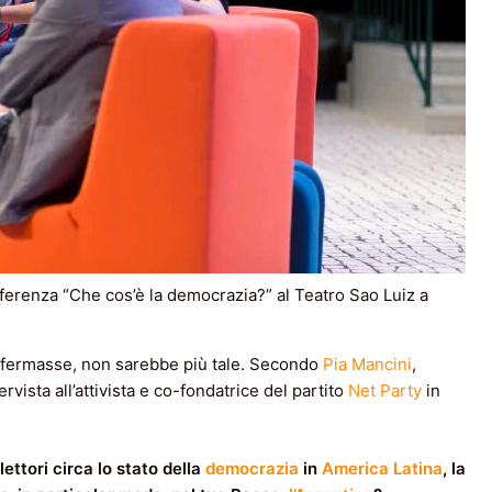
nferenza “Che cos’è la democrazia?” al Teatro Sao Luiz a
i fermasse, non sarebbe più tale. Secondo
Pia Mancini
,
rvista all’attivista e co-fondatrice del partito
Net Party
in
ettori circa lo stato della
democrazia
in
America Latina
, la