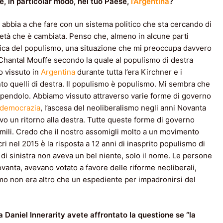
 e, in particolar modo, nel tuo Paese,
l’Argentina
?
 abbia a che fare con un sistema politico che sta cercando di
ietà che è cambiata. Penso che, almeno in alcune parti
gica del populismo, una situazione che mi preoccupa davvero
Chantal Mouffe secondo la quale al populismo di destra
o vissuto in
Argentina
durante tutta l’era Kirchner e i
to quelli di destra. Il populismo è populismo. Mi sembra che
endolo. Abbiamo vissuto attraverso varie forme di governo
democrazia
, l’ascesa del neoliberalismo negli anni Novanta
ovo un ritorno alla destra. Tutte queste forme di governo
imili. Credo che il nostro assomigli molto a un movimento
cri nel 2015 è la risposta a 12 anni di inasprito populismo di
 di sinistra non aveva un bel niente, solo il nome. Le persone
vanta, avevano votato a favore delle riforme neoliberali,
mo non era altro che un espediente per impadronirsi del
 Daniel Innerarity avete affrontato la questione se “la