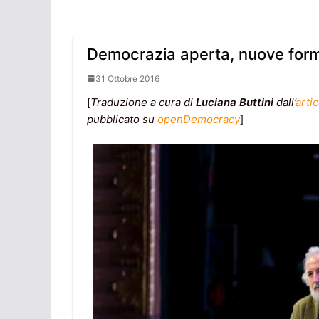
Democrazia aperta, nuove forme 
31 Ottobre 2016
[
Traduzione a cura di
Luciana Buttini
dall’
arti
pubblicato su
openDemocracy
]