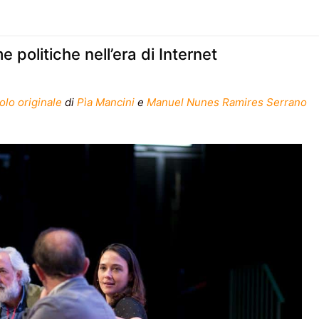
politiche nell’era di Internet
colo originale
di
Pìa Mancini
e
Manuel Nunes Ramires Serrano