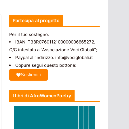
Partecipa al progetto
Per il tuo sostegno:
IBAN IT38R0760112100000006665272,
C/C intestato a "Associazione Voci Globali";
Paypal all'indirizzo: info@vociglobali.it
Oppure segui questo bottone:
Sostienici
I libri di AfroWomenPoetry