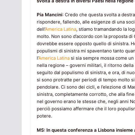
svolta a destra in diversi Paesi nella regione
Pía Mancini
: Credo che questa svolta a destra
rispondere, fallendo, alle esigenze di una soc
dell’
America Latina
, stiamo tramandando la lo
molto. Non sono d’accordo con la proposta di 
dovrebbe essere opposto quello di sinistra. H
populismi di sinistra mi spaventano tanto quan
l’
America Latina
si sia sempre mossa come un p
nella regione – governi militari, il ritorno della
seguito dal populismo di sinistra, e ora, di nu
si sono protratte per periodi di tempo molto s
pendolare. Ci sono dei cicli, e l’elezione di Ma
sinistra, completamente corrotto, che alla fine
nel governo erano le stesse che, negli anni No
perciò possiamo affermare che il loro populis
potere.
MS: In questa conferenza a Lisbona insieme a