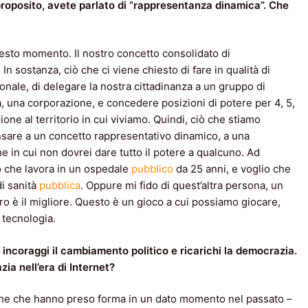
roposito, avete parlato di “rappresentanza dinamica”. Che
uesto momento. Il nostro concetto consolidato di
 In sostanza, ciò che ci viene chiesto di fare in qualità di
ionale, di delegare la nostra cittadinanza a un gruppo di
ca, una corporazione, e concedere posizioni di potere per 4, 5,
one al territorio in cui viviamo. Quindi, ciò che stiamo
sare a un concetto rappresentativo dinamico, a una
ne in cui non dovrei dare tutto il potere a qualcuno. Ad
o che lavora in un ospedale
pubblico
da 25 anni, e voglio che
di sanità
pubblica
. Oppure mi fido di quest’altra persona, un
oro è il migliore. Questo è un gioco a cui possiamo giocare,
 tecnologia.
 incoraggi il cambiamento politico e ricarichi la democrazia.
a nell’era di Internet?
tiche che hanno preso forma in un dato momento nel passato –