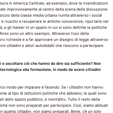
sura in America Centrale, ad esempio, dove le rivendicazioni
state improvvisamente al centro della scena della discussione
iccio della classe media urbana riunita attraverso i social
r
è riuscito a recuperare le antiche conoscenze, riportarle nel
 e gli hacker in un spazio in cui si sono definite le politiche
Aires sono un altro esempio. Attraverso l’uso della
 loro richieste e a far approvare un disegno di legge attraverso
ovi cittadini e attori autodidatti che riescono a partecipare
ni e ascoltare ciò che hanno da dire sia sufficiente? Non
tecnologica alla formazione, in modo da avere cittadini
nico modo per imparare è facendo. Se i cittadini non hanno
e al tipo di istituzioni politiche che abbiamo, le quali sono
i dello spazio pubblico, e nient’altro. Tutto il resto della
iché non sono preparati per partecipare. Così, siamo abituati
n quanto cittadini, non siamo preparati. Bene, c’è un solo