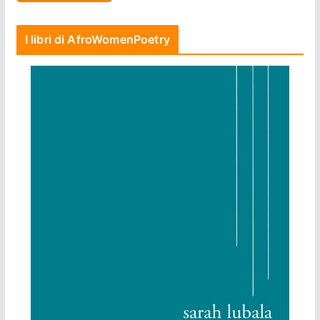
I libri di AfroWomenPoetry