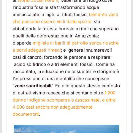
al
World Social Forum
, l’Alberta è un luogo dove
l’industria fossile sta trasformando acque
immaccolate in laghi di rifiuti tossici
talmente vasti
che possono essere visti dallo spazio
; sta
abbattendo la foresta boreale a ritmi che superano
quelli della deforestazione in Amazzonia;
disperde
migliaia di barili di petrolio senza riuscire
a porvi adeguati rimedi
; e genera innumerevoli
casi di cancro, forzando le persone a respirare
acido solfidrico o altri elementi tossici. Come ha
raccontato, la situazione nelle sue terre d’origine è
l’espressione di una mentalità che concepisce
“
zone sacrificabili
“. Ed è in questo stesso contesto
di estrattivismo rapace che si contano oltre
1.200
donne indigene scomparse o assassinate, e oltre
4.000 casi ancora non adeguatamente
documentati
.