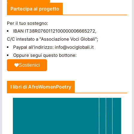
Partecipa al progetto
Per il tuo sostegno:
IBAN IT38R0760112100000006665272,
C/C intestato a "Associazione Voci Globali";
Paypal all'indirizzo: info@vociglobali.it
Oppure segui questo bottone:
Sostienici
I libri di AfroWomenPoetry