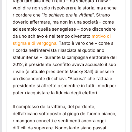
Riportare alla luce i relitti – ha spiegato Thiaw –
vuol dire non solo rispolverare la storia, ma anche
ricordare che “
lo schiavo era la vittima
“. Strano
doverlo affermare, ma non in una società – come
ad esempio quella senegalese – dove discendere
da uno schiavo è nel tempo diventato
motivo di
stigma e di vergogna
. Tanto è vero che – come si
ricorda nell’intervista rilasciata al quotidiano
statunitense – durante la campagna elettorale del
2012, il presidente sconfitto aveva accusato il suo
rivale (e attuale presidente Macky Sall) di essere
un discendente di schiavi. “Accusa” che l’attuale
presidente si affrettò a smentire in tutti i modi per
poter riacquistare la fiducia degli elettori.
Il complesso della vittima, del perdente,
dell’africano sottoposto al giogo dell’uomo bianco,
rimangono concetti e sentimenti ancora oggi
difficili da superare. Nonostante siano passati