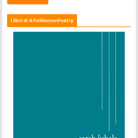
I libri di AfroWomenPoetry