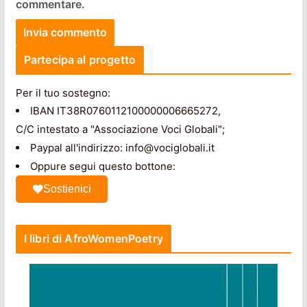
commentare.
Partecipa al progetto
Per il tuo sostegno:
IBAN IT38R0760112100000006665272,
C/C intestato a "Associazione Voci Globali";
Paypal all'indirizzo: info@vociglobali.it
Oppure segui questo bottone:
Sostienici
I libri di AfroWomenPoetry