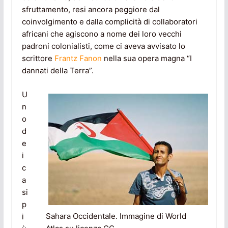
sfruttamento, resi ancora peggiore dal
coinvolgimento e dalla complicità di collaboratori
africani che agiscono a nome dei loro vecchi
padroni colonialisti, come ci aveva avvisato lo
scrittore
Frantz Fanon
nella sua opera magna “I
dannati della Terra”.
U
n
o
d
e
i
c
a
si
p
Sahara Occidentale. Immagine di World
i