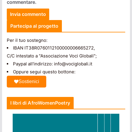
commentare.
Partecipa al progetto
Per il tuo sostegno:
IBAN IT38R0760112100000006665272,
C/C intestato a "Associazione Voci Globali";
Paypal all'indirizzo: info@vociglobali.it
Oppure segui questo bottone:
Sostienici
I libri di AfroWomenPoetry