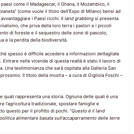
 paesi come il Madagascar, il Ghana, il Mozambico, il
 pianeta” (come vuole il titolo dell’Expo di Milano) bensì ad
avvantaggiare i Paesi ricchi. Il
land grabbing
si presenta
ismo, che priva della loro terra i pastori e i piccoli
mento di foreste e il sequestro delle zone di pascolo,
a e la perdita della biodiversità.
ché spesso è difficile accedere a informazioni dettagliate
. Entrare nelle vicende di questa realtà è stato il lavoro di
a. Una testimonianza che sarà ospitata alla Galleria San
rossimo. Il titolo della mostra – a cura di Gigliola Foschi –
le quali rappresenta una storia. Ognuna delle quali è una
e l’agricoltura tradizionale, spostare famiglie e
to questo per il profitto di pochi. “
Questo è il land
olitica alimentare basata sull’accaparramento delle terre