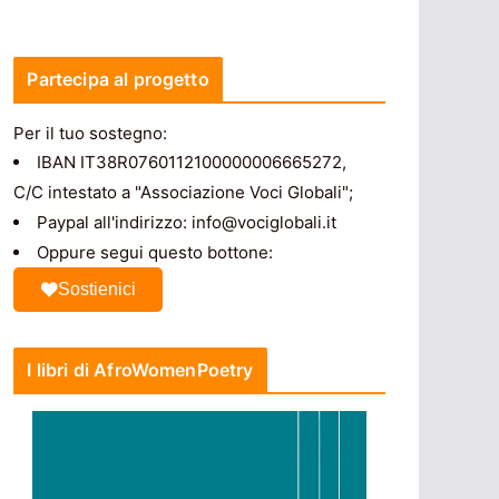
Partecipa al progetto
Per il tuo sostegno:
IBAN IT38R0760112100000006665272,
C/C intestato a "Associazione Voci Globali";
Paypal all'indirizzo: info@vociglobali.it
Oppure segui questo bottone:
Sostienici
I libri di AfroWomenPoetry