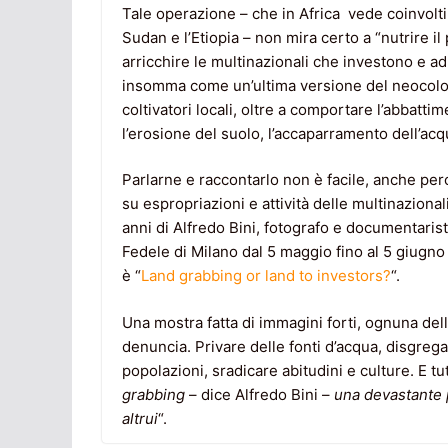
Tale operazione – che in Africa vede coinvolti
Sudan e l’Etiopia – non mira certo a “nutrire il
arricchire le multinazionali che investono e ad 
insomma come un’ultima versione del neocolonial
coltivatori locali, oltre a comportare l’abbatti
l’erosione del suolo, l’accaparramento dell’acqu
Parlarne e raccontarlo non è facile, anche per
su espropriazioni e attività delle multinazionali
anni di Alfredo Bini, fotografo e documentarist
Fedele di Milano dal 5 maggio fino al 5 giugno p
è “
Land grabbing or land to investors?
“.
Una mostra fatta di immagini forti, ognuna del
denuncia. Privare delle fonti d’acqua, disgregar
popolazioni, sradicare abitudini e culture. E tut
grabbing
– dice Alfredo Bini –
una devastante p
altrui
“.