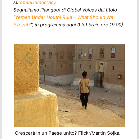
su
openDemocracy
.
Segnaliamo l’hangout di Global Voices dal titolo
“
Yemen Under Houthi Rule – What Should We
Expect?
“, in programma oggi 9 febbraio ore 19.00]
Crescerà in un Paese unito? Flickr/Martin Sojka.