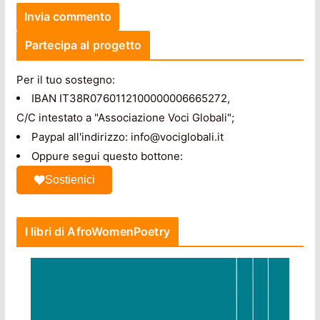
Partecipa al progetto
Per il tuo sostegno:
IBAN IT38R0760112100000006665272,
C/C intestato a "Associazione Voci Globali";
Paypal all'indirizzo: info@vociglobali.it
Oppure segui questo bottone:
Sostienici
I libri di AfroWomenPoetry