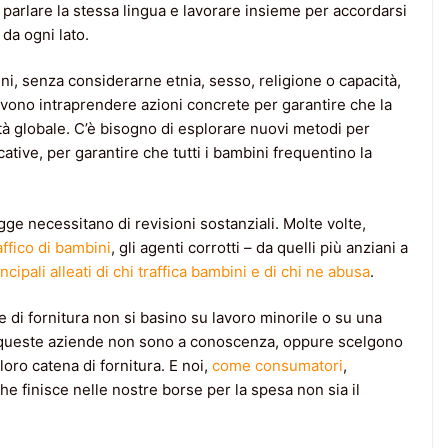
o parlare la stessa lingua e lavorare insieme per accordarsi
 da ogni lato.
bini, senza considerarne etnia, sesso, religione o capacità,
 devono intraprendere azioni concrete per garantire che la
rità globale. C’è bisogno di esplorare nuovi metodi per
cative, per garantire che tutti i bambini frequentino la
ge necessitano di revisioni sostanziali. Molte volte,
affico di bambini
, gli agenti corrotti – da quelli più anziani a
cipali alleati di chi traffica bambini e di chi ne abusa
.
 di fornitura non si basino su lavoro minorile o su una
di queste aziende non sono a conoscenza, oppure scelgono
oro catena di fornitura. E noi,
come consumatori
,
 finisce nelle nostre borse per la spesa non sia il