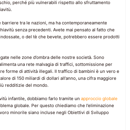
chio, perché più vulnerabili rispetto allo sfruttamento
iavitù.
 le barriere tra le nazioni, ma ha contemporaneamente
schiavitù senza precedenti. Avete mai pensato al fatto che
 indossate, o del tè che bevete, potrebbero essere prodotti
gate nelle zone d’ombra delle nostre società. Sono
alimenta una rete malvagia di traffici, sottomissione per
re forme di attività illegali. Il traffico di bambini è un vero e
lore di 150 miliardi di dollari all’anno, una cifra maggiore
più redditizie del mondo.
itù infantile, dobbiamo farlo tramite un
approccio globale
blema globale. Per questo chiediamo che l’eliminazione
lavoro minorile siano incluse negli Obiettivi di Sviluppo