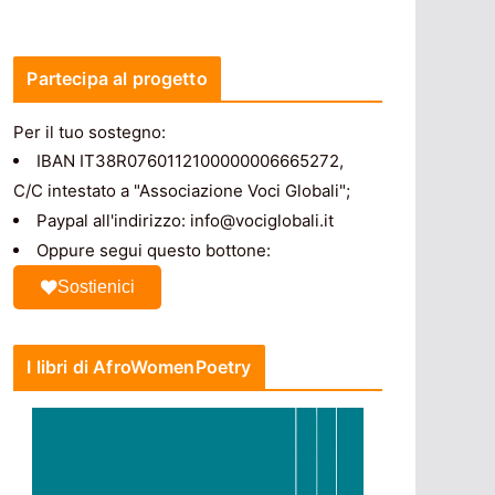
Partecipa al progetto
Per il tuo sostegno:
IBAN IT38R0760112100000006665272,
C/C intestato a "Associazione Voci Globali";
Paypal all'indirizzo: info@vociglobali.it
Oppure segui questo bottone:
Sostienici
I libri di AfroWomenPoetry