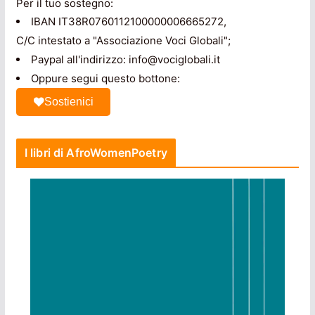
Per il tuo sostegno:
IBAN IT38R0760112100000006665272,
C/C intestato a "Associazione Voci Globali";
Paypal all'indirizzo: info@vociglobali.it
Oppure segui questo bottone:
Sostienici
I libri di AfroWomenPoetry