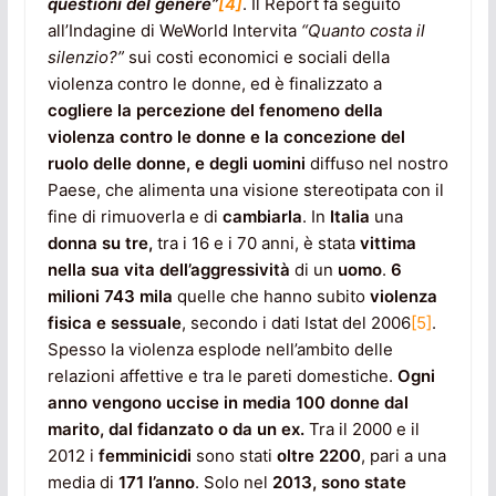
questioni del genere”
[4]
. Il Report fa seguito
all’Indagine di WeWorld Intervita
“Quanto costa il
silenzio?”
sui costi economici e sociali della
violenza contro le donne, ed è finalizzato a
cogliere la percezione del fenomeno della
violenza contro le donne e la concezione del
ruolo delle donne, e degli uomini
diffuso nel nostro
Paese, che alimenta una visione stereotipata con il
fine di rimuoverla e di
cambiarla
. In
Italia
una
donna su tre,
tra i 16 e i 70 anni, è stata
vittima
nella sua vita dell’aggressività
di un
uomo
.
6
milioni 743 mila
quelle che hanno subito
violenza
fisica e sessuale
, secondo i dati Istat del 2006
[5]
.
Spesso la violenza esplode nell’ambito delle
relazioni affettive e tra le pareti domestiche.
Ogni
anno vengono uccise in media 100 donne dal
marito, dal fidanzato o da un ex.
Tra il 2000 e il
2012 i
femminicidi
sono stati
oltre 2200
, pari a una
media di
171 l’anno
. Solo nel
2013, sono state