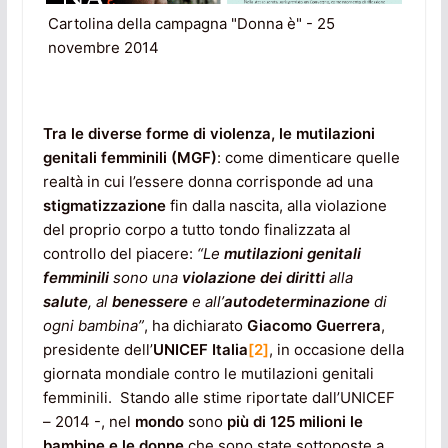
Cartolina della campagna "Donna è" - 25
novembre 2014
Tra le diverse forme di violenza, le mutilazioni
genitali femminili
(MGF)
: come dimenticare quelle
realtà in cui l’essere donna corrisponde ad una
stigmatizzazione
fin dalla nascita, alla violazione
del proprio corpo a tutto tondo finalizzata al
controllo del piacere:
“Le
mutilazioni genitali
femminili
sono una
violazione dei diritti
alla
salute
, al
benessere
e all’
autodeterminazione
di
ogni bambina”
, ha dichiarato
Giacomo Guerrera
,
presidente dell’
UNICEF
Italia
[2]
, in occasione della
giornata mondiale contro le mutilazioni genitali
femminili. Stando alle stime riportate dall’UNICEF
– 2014 -, nel
mondo
sono
più di 125 milioni le
bambine e le donne
che sono state sottoposte a