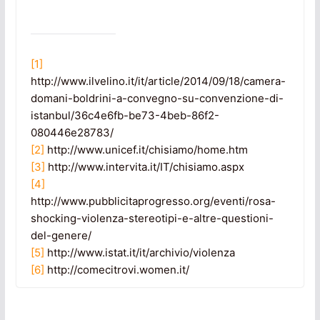
[1]
http://www.ilvelino.it/it/article/2014/09/18/camera-
domani-boldrini-a-convegno-su-convenzione-di-
istanbul/36c4e6fb-be73-4beb-86f2-
080446e28783/
[2]
http://www.unicef.it/chisiamo/home.htm
[3]
http://www.intervita.it/IT/chisiamo.aspx
[4]
http://www.pubblicitaprogresso.org/eventi/rosa-
shocking-violenza-stereotipi-e-altre-questioni-
del-genere/
[5]
http://www.istat.it/it/archivio/violenza
[6]
http://comecitrovi.women.it/