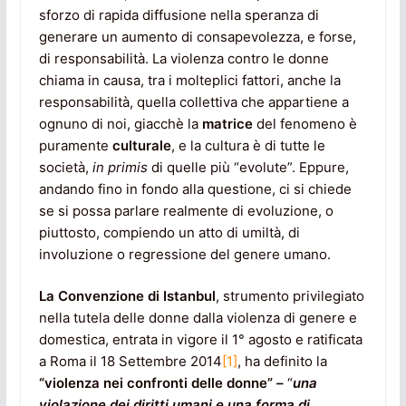
sforzo di rapida diffusione nella speranza di
generare un aumento di consapevolezza, e forse,
di responsabilità. La violenza contro le donne
chiama in causa, tra i molteplici fattori, anche la
responsabilità, quella collettiva che appartiene a
ognuno di noi, giacchè la
matrice
del fenomeno è
puramente
culturale
, e la cultura è di tutte le
società,
in primis
di quelle più “evolute”. Eppure,
andando fino in fondo alla questione, ci si chiede
se si possa parlare realmente di evoluzione, o
piuttosto, compiendo un atto di umiltà, di
involuzione o regressione del genere umano.
La Convenzione di Istanbul
, strumento privilegiato
nella tutela delle donne dalla violenza di genere e
domestica, entrata in vigore il 1° agosto e ratificata
a Roma il 18 Settembre 2014
[1]
, ha definito la
“violenza nei confronti delle donne” –
“
una
violazione dei diritti umani e una forma di