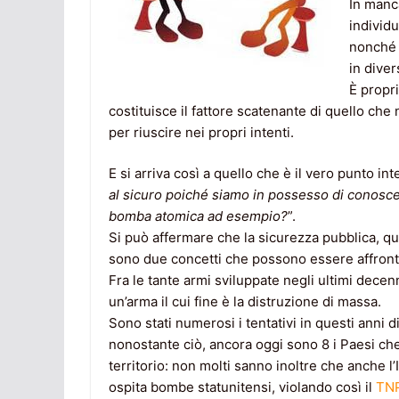
In manc
individ
nonché 
in diver
È propr
costituisce il fattore scatenante di quello che
per riuscire nei propri intenti.
E si arriva così a quello che è il vero punto int
al sicuro poiché siamo in possesso di conoscen
bomba atomica ad esempio?
”.
Si può affermare che la sicurezza pubblica, qui
sono due concetti che possono essere affronta
Fra le tante armi sviluppate negli ultimi decen
un’arma il cui fine è la distruzione di massa.
Sono stati numerosi i tentativi in questi anni 
nonostante ciò, ancora oggi sono 8 i Paesi c
territorio: non molti sanno inoltre che anche l’
ospita bombe statunitensi, violando così il
TN