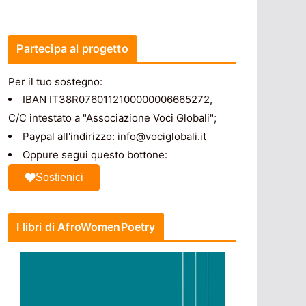
Partecipa al progetto
Per il tuo sostegno:
IBAN IT38R0760112100000006665272,
C/C intestato a "Associazione Voci Globali";
Paypal all'indirizzo: info@vociglobali.it
Oppure segui questo bottone:
Sostienici
I libri di AfroWomenPoetry