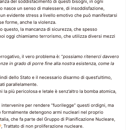
anza del soddisfacimento di questi bisogni, in ogni
uo nasce un senso di malessere, di insoddisfazione,
un evidente stress a livello emotivo che può manifestarsi
se forme, anche la violenza.
io questo, la mancanza di sicurezza, che spesso
 noi oggi chiamiamo terrorismo, che utilizza diversi mezzi
errogativo, il vero problema è: “
possiamo ritenerci davvero
ze in grado di porre fine alla nostra esistenza, come la
ndi dello Stato e il necessario disarmo di quest’ultimo,
ti parallelamente.
ni la più pericolosa e letale è senz’altro la bomba atomica,
di intervenire per rendere “fuorilegge” questi ordigni, ma
he formalmente detengono armi nucleari nel proprio
Italia, che fa parte del Gruppo di Pianificazione Nucleare,
P
, Trattato di non proliferazione nucleare.