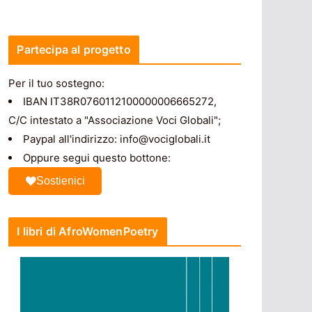
Partecipa al progetto
Per il tuo sostegno:
IBAN IT38R0760112100000006665272,
C/C intestato a "Associazione Voci Globali";
Paypal all'indirizzo: info@vociglobali.it
Oppure segui questo bottone:
Sostienici
I libri di AfroWomenPoetry