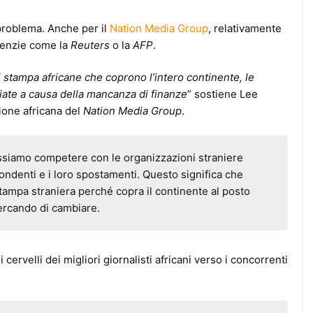
 problema. Anche per il
Nation Media Group
, relativamente
agenzie come la
Reuters
o la
AFP
.
i stampa africane che coprono l’intero continente, le
ate a causa della mancanza di finanze
” sostiene Lee
sione africana del
Nation Media Group
.
ossiamo competere con le organizzazioni straniere
pondenti e i loro spostamenti. Questo significa che
tampa straniera perché copra il continente al posto
ercando di cambiare.
ervelli dei migliori giornalisti africani verso i concorrenti