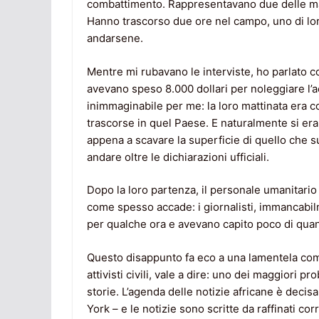
combattimento. Rappresentavano due delle magg
Hanno trascorso due ore nel campo, uno di lo
andarsene.
Mentre mi rubavano le interviste, ho parlato co
avevano speso 8.000 dollari per noleggiare l’
inimmaginabile per me: la loro mattinata era c
trascorse in quel Paese. E naturalmente si erano
appena a scavare la superficie di quello che s
andare oltre le dichiarazioni ufficiali.
Dopo la loro partenza, il personale umanitario 
come spesso accade: i giornalisti, immancabi
per qualche ora e avevano capito poco di qua
Questo disappunto fa eco a una lamentela comune 
attivisti civili, vale a dire: uno dei maggiori p
storie. L’agenda delle notizie africane è decisa
York – e le notizie sono scritte da raffinati 