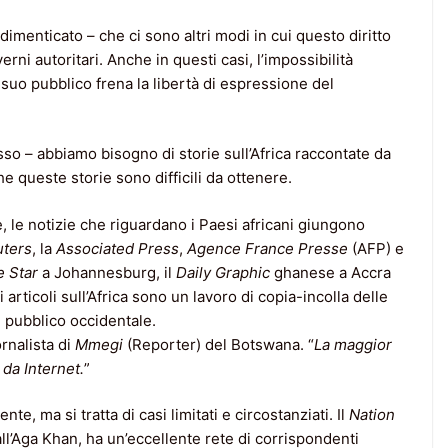
imenticato – che ci sono altri modi in cui questo diritto
rni autoritari. Anche in questi casi, l’impossibilità
il suo pubblico frena la libertà di espressione del
sso – abbiamo bisogno di storie sull’Africa raccontate da
he queste storie sono difficili da ottenere.
, le notizie che riguardano i Paesi africani giungono
ters
, la
Associated Press
,
Agence France Presse
(AFP) e
 Star
a Johannesburg, il
Daily Graphic
ghanese a Accra
articoli sull’Africa sono un lavoro di copia-incolla delle
n pubblico occidentale.
rnalista di
Mmegi
(Reporter) del Botswana. “
La maggior
 da Internet.
”
te, ma si tratta di casi limitati e circostanziati. Il
Nation
dall’Aga Khan, ha un’eccellente rete di corrispondenti