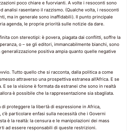
zazioni poco chiare e fuorvianti. A volte i resoconti sono
 ed analisi rasentano il razzismo. (Qualche volta, i resoconti
enti, ma in generale sono inaffidabili). Il punto principale
ria agenda, le proprie priorità sulle notizie da dare.
inita con stereotipi: è povera, piagata dai conflitti, soffre la
peranza, o – se gli editori, immancabilmente bianchi, sono
 generalizzazione positiva ampia quanto quelle negative
ovvio. Tutto quello che si racconta, dalla politica a come
rasmesso attraverso una prospettiva estranea all’Africa. E se
a. E se la visione è formata da estranei che sono in realtà
allora è possibile che la rappresentazione sia sbagliata.
a di proteggere la libertà di espressione in Africa,
 c’è particolare enfasi sulla necessità che i Governi
ta è la realtà: la censura e le manipolazioni dei mass
ti ad essere responsabili di queste restrizioni.