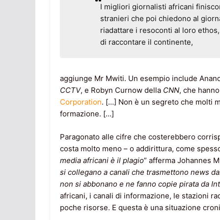
I migliori giornalisti africani fini
stranieri che poi chiedono al giorn
riadattare i resoconti al loro ethos
di raccontare il continente,
aggiunge Mr Mwiti. Un esempio include Anand 
CCTV
, e Robyn Curnow della
CNN
, che hanno 
Corporation
. […] Non è un segreto che molti 
formazione. […]
Paragonato alle cifre che costerebbero corrisp
costa molto meno – o addirittura, come spesso 
media africani è il plagio
” afferma Johannes My
si collegano a canali che trasmettono news dall
non si abbonano e ne fanno copie pirata da Int
africani, i canali di informazione, le stazioni r
poche risorse. E questa è una situazione croni