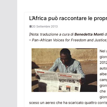
L’Africa può raccontare le propr
20 Settembre 2013
[Nota: traduzione a cura di
Benedetta Monti
da
– Pan-African Voices for Freedom and Justice
Nel 
gior
2012
auto
albe
camp
gior
che 
gior
sceso un aereo che ha scaricato quattro corris