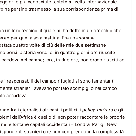
iori e più conosciute testate a livello internazionale.
ro ha persino trasmesso la sua corrispondenza prima di
n un loro tecnico, il quale mi ha detto in un orecchio che
aereo per quella sola mattina. Era una somma
ostata quattro volte di più delle mie due settimane
 persi la storia vera: io, in quattro giorni ero riuscito
uccedeva nel campo; loro, in due ore, non erano riusciti ad
e i responsabili del campo rifugiati si sono lamentanti,
lmente stranieri, avevano portato scompiglio nel campo
nto accadeva.
tra i giornalisti africani, i politici, i
policy-makers
e gli
roblemi dell’Africa è quello di non poter raccontare le proprie
 nelle lontane capitali occidentali – Londra, Parigi, New
corrispondenti stranieri che non comprendono la complessità