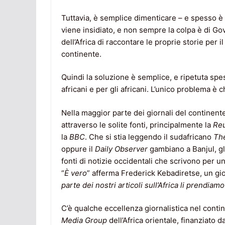
Tuttavia, è semplice dimenticare – e spesso è d
viene insidiato, e non sempre la colpa è di Gove
dell’Africa di raccontare le proprie storie per 
continente.
Quindi la soluzione è semplice, e ripetuta spe
africani e per gli africani. L’unico problema è c
Nella maggior parte dei giornali del continente
attraverso le solite fonti, principalmente la
Reu
la
BBC
. Che si stia leggendo il sudafricano
The
oppure il
Daily Observer
gambiano a Banjul, gli 
fonti di notizie occidentali che scrivono per u
“
È vero
” afferma Frederick Kebadiretse, un gio
parte dei nostri articoli sull’Africa li prendiamo
C’è qualche eccellenza giornalistica nel continen
Media Group
dell’Africa orientale, finanziato 