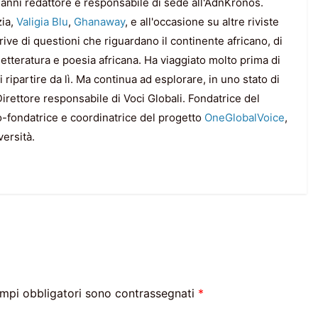
 anni redattore e responsabile di sede all'AdnKronos.
zia,
Valigia Blu
,
Ghanaway
, e all'occasione su altre riviste
rive di questioni che riguardano il continente africano, di
, letteratura e poesia africana. Ha viaggiato molto prima di
ripartire da lì. Ma continua ad esplorare, in uno stato di
irettore responsabile di Voci Globali. Fondatrice del
o-fondatrice e coordinatrice del progetto
OneGlobalVoice
,
versità.
ampi obbligatori sono contrassegnati
*