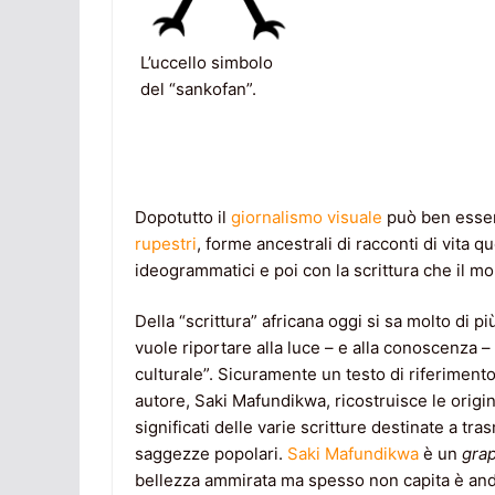
L’uccello simbolo
del “sankofan”.
Dopotutto il
giornalismo visuale
può ben esser
rupestri
, forme ancestrali di racconti di vita 
ideogrammatici e poi con la scrittura che il m
Della “scrittura” africana oggi si sa molto di p
vuole riportare alla luce – e alla conoscenza 
culturale”. Sicuramente un testo di riferiment
autore, Saki Mafundikwa, ricostruisce le origini 
significati delle varie scritture destinate a tr
saggezze popolari.
Saki Mafundikwa
è un
grap
bellezza ammirata ma spesso non capita è andat