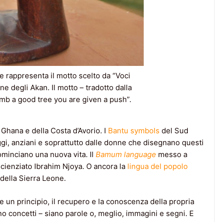
e rappresenta il motto scelto da “Voci
one degli Akan. Il motto – tradotto dalla
imb a good tree you are given a push”.
l Ghana e della Costa d’Avorio. I
Bantu symbols
del Sud
saggi, anziani e soprattutto dalle donne che disegnano questi
ominciano una nuova vita. Il
Bamum language
messo a
cienziato Ibrahim Njoya. O ancora la
lingua del popolo
 della Sierra Leone.
 un principio, il recupero e la conoscenza della propria
ano concetti – siano parole o, meglio, immagini e segni. E