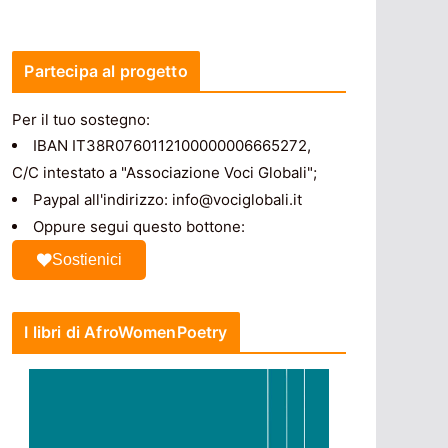
Partecipa al progetto
Per il tuo sostegno:
IBAN IT38R0760112100000006665272,
C/C intestato a "Associazione Voci Globali";
Paypal all'indirizzo: info@vociglobali.it
Oppure segui questo bottone:
Sostienici
I libri di AfroWomenPoetry