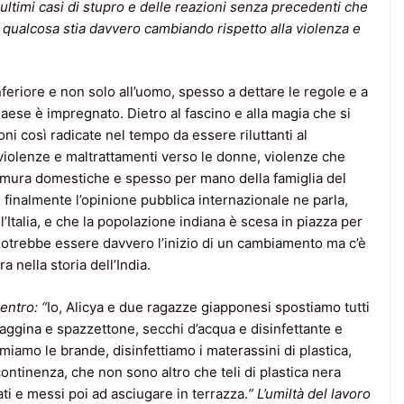
i ultimi casi di stupro e delle reazioni senza precedenti che
e qualcosa stia davvero cambiando rispetto alla violenza e
feriore e non solo all’uomo, spesso a dettare le regole e a
Paese è impregnato. Dietro al fascino e alla magia che si
oni così radicate nel tempo da essere riluttanti al
violenze e maltrattamenti verso le donne, violenze che
 mura domestiche e spesso per mano della famiglia del
finalmente l’opinione pubblica internazionale ne parla,
Italia, e che la popolazione indiana è scesa in piazza per
 Potrebbe essere davvero l’inizio di un cambiamento ma c’è
 nella storia dell’India.
entro: “
Io, Alicya e due ragazze giapponesi spostiamo tutti
 saggina e spazzettone, secchi d’acqua e disinfettante e
miamo le brande, disinfettiamo i materassini di plastica,
continenza, che non sono altro che teli di plastica nera
ati e messi poi ad asciugare in terrazza.
” L’umiltà del lavoro