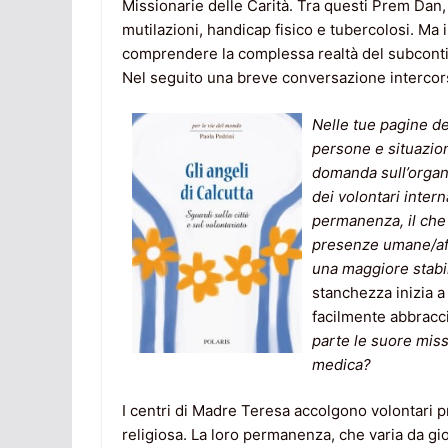
Missionarie delle Carità. Tra questi Prem Dan,
mutilazioni, handicap fisico e tubercolosi. Ma
comprendere la complessa realtà del subcontin
Nel seguito una breve conversazione intercorsa
Nelle tue pagine d
persone e situazioni
domanda sull’organi
dei volontari intern
permanenza, il che 
presenze umane/aff
una maggiore stabili
stanchezza inizia a 
facilmente abbracci
parte le suore missi
medica?
I centri di Madre Teresa accolgono volontari pr
religiosa. La loro permanenza, che varia da gio