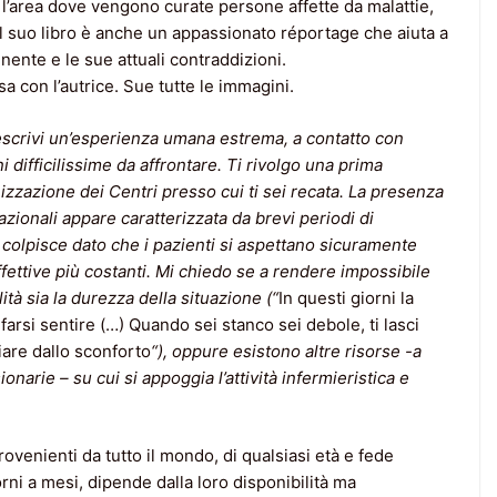
 l’area dove vengono curate persone affette da malattie,
 il suo libro è anche un appassionato réportage che aiuta a
ente e le sue attuali contraddizioni.
 con l’autrice. Sue tutte le immagini.
escrivi un’esperienza umana estrema, a contatto con
 difficilissime da affrontare. Ti rivolgo una prima
zzazione dei Centri presso cui ti sei recata. La presenza
azionali appare caratterizzata da brevi periodi di
colpisce dato che i pazienti si aspettano sicuramente
ettive più costanti. Mi chiedo se a rendere impossibile
tà sia la durezza della situazione (“
In questi giorni la
farsi sentire (…) Quando sei stanco sei debole, ti lasci
are dallo sconforto
“), oppure esistono altre risorse -a
onarie – su cui si appoggia l’attività infermieristica e
ovenienti da tutto il mondo, di qualsiasi età e fede
rni a mesi, dipende dalla loro disponibilità ma