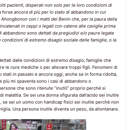
lti pazienti, disperati non solo per le loro condizioni di
a forse ancora di più per lo stato di abbandono in cui
 Ahongbonon con i matti del Benin che, per la paura della
incatenati in ceppi o legati con catene alle caviglie prima
 di abbandono sono dettati da pregiudizi e/o paure legate
condizioni di estremo disagio sociale delle famiglie, o la
tati dalle condizioni di estremo disagio, famiglie che
 le cure mediche o per allevare troppi figli. Fenomeni di
 stati in passato e ancora oggi, anche se in forma ridotta,
che più mi spaventa sono i casi di abbandono o
persone che sono ritenute “inutili” proprio perché si
di malattia. Se sei una donna sfigurata dall’acido sei inutile
i, se sei un uomo con handicap fisici sei inutile perché non
miglia. Una persona inutile diventa un peso, da allontanare.