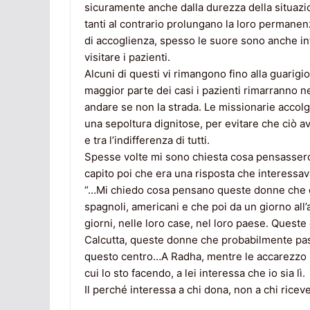
sicuramente anche dalla durezza della situazio
tanti al contrario prolungano la loro permanen
di accoglienza, spesso le suore sono anche i
visitare i pazienti.
Alcuni di questi vi rimangono fino alla guarig
maggior parte dei casi i pazienti rimarranno ne
andare se non la strada. Le missionarie accolg
una sepoltura dignitose, per evitare che ciò a
e tra l’indifferenza di tutti.
Spesse volte mi sono chiesta cosa pensasser
capito poi che era una risposta che interessa
“…Mi chiedo cosa pensano queste donne che o
spagnoli, americani e che poi da un giorno all’al
giorni, nelle loro case, nel loro paese. Ques
Calcutta, queste donne che probabilmente passe
questo centro…A Radha, mentre le accarezzo il 
cui lo sto facendo, a lei interessa che io sia lì.
Il perché interessa a chi dona, non a chi riceve