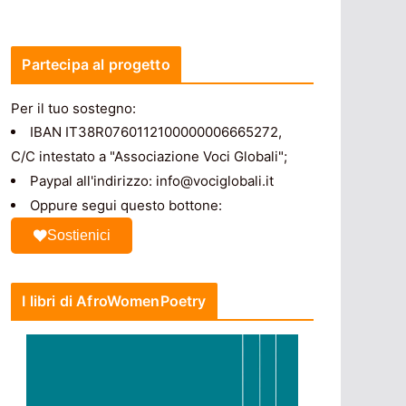
Partecipa al progetto
Per il tuo sostegno:
IBAN IT38R0760112100000006665272,
C/C intestato a "Associazione Voci Globali";
Paypal all'indirizzo: info@vociglobali.it
Oppure segui questo bottone:
Sostienici
I libri di AfroWomenPoetry