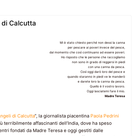
i di Calcutta
Mi è stato chiesto perché non dessi la canna
per pescare ai poveri invece del pesce,
dal momento che così continuano ad essere poveri.
Ho risposto che le persone che raccogliamo
non sono in grado di reggersi in piedi
con una canna da pesca.
Così oggi darò loro del pesce e
quando staranno in piedi ve le manderò
e darete loro la canna da pesca.
Quello è il vostro lavoro.
Oggi lasciatemi fare il mio.
Madre Teresa
Angeli di Calcutta
“, la giornalista piacentina
Paola Pedrini
iù terribilmente affascinanti dell’India, dove ha speso
ntri fondati da Madre Teresa e oggi gestiti dalle