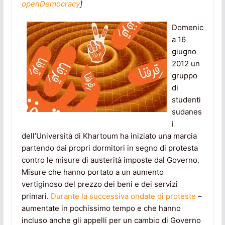
openDemocracy
]
Domenic
a 16
giugno
2012 un
gruppo
di
studenti
sudanes
i
dell’Università di Khartoum ha iniziato una marcia
partendo dai propri dormitori in segno di protesta
contro le misure di austerità imposte dal Governo.
Misure che hanno portato a un aumento
vertiginoso del prezzo dei beni e dei servizi
primari.
Durante la successiva ondate di proteste
–
aumentate in pochissimo tempo e che hanno
incluso anche gli appelli per un cambio di Governo