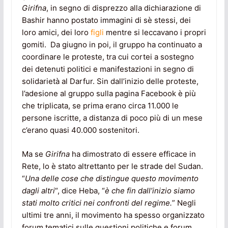
Girifna
, in segno di disprezzo alla dichiarazione di
Bashir hanno postato immagini di sè stessi, dei
loro amici, dei loro
figli
mentre si leccavano i propri
gomiti. Da giugno in poi, il gruppo ha continuato a
coordinare le proteste, tra cui cortei a sostegno
dei detenuti politici e manifestazioni in segno di
solidarietà al Darfur. Sin dall’inizio delle proteste,
l’adesione al gruppo sulla pagina Facebook è più
che triplicata, se prima erano circa 11.000 le
persone iscritte, a distanza di poco più di un mese
c’erano quasi 40.000 sostenitori.
Ma se
Girifna
ha dimostrato di essere efficace in
Rete, lo è stato altrettanto per le strade del Sudan.
“
Una delle cose che distingue questo movimento
dagli altri
“, dice Heba, “
è che fin dall’inizio siamo
stati molto critici nei confronti del regime.
” Negli
ultimi tre anni, il movimento ha spesso organizzato
forum tematici sulle questioni politiche e forum