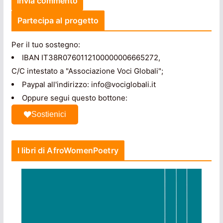
Partecipa al progetto
Per il tuo sostegno:
IBAN IT38R0760112100000006665272,
C/C intestato a "Associazione Voci Globali";
Paypal all'indirizzo: info@vociglobali.it
Oppure segui questo bottone:
Sostienici
I libri di AfroWomenPoetry