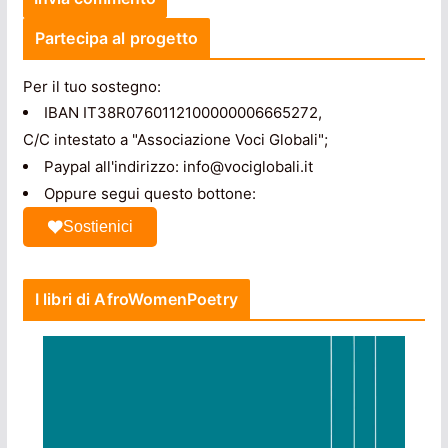
Partecipa al progetto
Per il tuo sostegno:
IBAN IT38R0760112100000006665272,
C/C intestato a "Associazione Voci Globali";
Paypal all'indirizzo: info@vociglobali.it
Oppure segui questo bottone:
Sostienici
I libri di AfroWomenPoetry