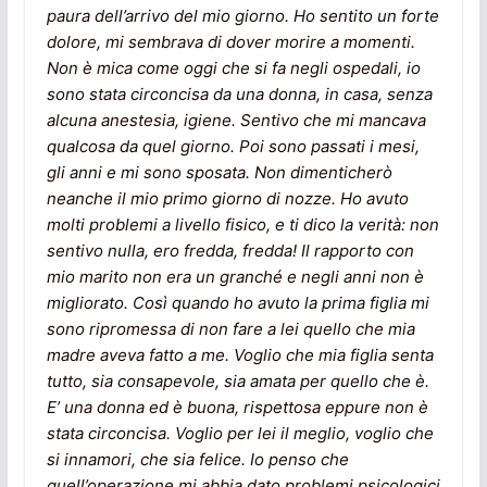
paura dell’arrivo del mio giorno. Ho sentito un forte
dolore, mi sembrava di dover morire a momenti.
Non è mica come oggi che si fa negli ospedali, io
sono stata circoncisa da una donna, in casa, senza
alcuna anestesia, igiene. Sentivo che mi mancava
qualcosa da quel giorno. Poi sono passati i mesi,
gli anni e mi sono sposata. Non dimenticherò
neanche il mio primo giorno di nozze. Ho avuto
molti problemi a livello fisico, e ti dico la verità: non
sentivo nulla, ero fredda, fredda! Il rapporto con
mio marito non era un granché e negli anni non è
migliorato. Così quando ho avuto la prima figlia mi
sono ripromessa di non fare a lei quello che mia
madre aveva fatto a me. Voglio che mia figlia senta
tutto, sia consapevole, sia amata per quello che è.
E’ una donna ed è buona, rispettosa eppure non è
stata circoncisa. Voglio per lei il meglio, voglio che
si innamori, che sia felice. Io penso che
quell’operazione mi abbia dato problemi psicologici