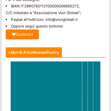
IBAN IT38R0760112100000006665272,
C/C intestato a "Associazione Voci Globali";
Paypal all'indirizzo: info@vociglobali.it
Oppure segui questo bottone:
Sostienici
I libri di AfroWomenPoetry