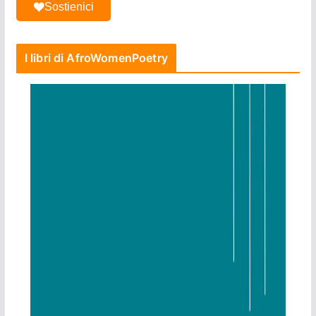
Sostienici
I libri di AfroWomenPoetry