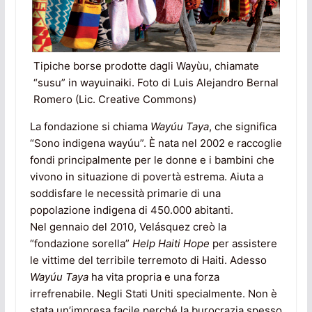
Tipiche borse prodotte dagli Wayùu, chiamate
“susu” in wayuinaiki. Foto di Luis Alejandro Bernal
Romero (Lic. Creative Commons)
La fondazione si chiama
Wayúu Taya
, che significa
“Sono indigena wayúu”. È nata nel 2002 e raccoglie
fondi principalmente per le donne e i bambini che
vivono in situazione di povertà estrema. Aiuta a
soddisfare le necessità primarie di una
popolazione indigena di 450.000 abitanti.
Nel gennaio del 2010, Velásquez creò la
“fondazione sorella”
Help Haiti Hope
per assistere
le vittime del terribile terremoto di Haiti. Adesso
Wayúu Taya
ha vita propria e una forza
irrefrenabile. Negli Stati Uniti specialmente. Non è
stata un’impresa facile perché la burocrazia spesso