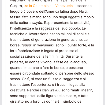
wayunaiki, e vivono sparsi nella penisola della
Guajira,
tra la Colombia e il Venezuela
: il secondo
luogo più povero dell’America latina dopo Haiti. I
tessuti fatti a mano sono uno degli oggetti simbolo
della cultura
wayúu
. Rappresentano la creatività,
l’intelligenza e la saggezza del suo popolo. Le
tecniche di lavorazione hanno milioni di anni e si
trasmettono di generazione in generazione. Le
borse, “
susu
” in wayunaiki, sono il punto forte, e la
loro fabbricazione è legata al processo di
socializzazione della femminilità. Durante la
pubertà, le donne vivono la fase del
blanqueo
,
quando imparano a fare le borse, e possono
essere circondate soltanto di persone dello stesso
sesso. Così, si crea un flusso di saggezza e si
trasmettono l’esperienza e i trucchi legati alla
creatività. Perché i clan
wayúu
sono “matrilineari”,
sono supportati dalla figura della madre, e tutto
gira attorno a loro. La donna è il simbolo del