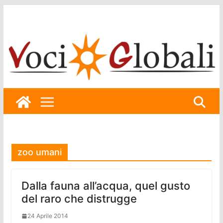
Skip
to
content
zoo umani
Dalla fauna all’acqua, quel gusto
del raro che distrugge
24 Aprile 2014