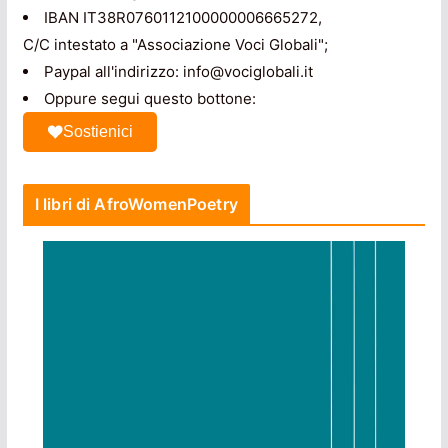
IBAN IT38R0760112100000006665272,
C/C intestato a "Associazione Voci Globali";
Paypal all'indirizzo: info@vociglobali.it
Oppure segui questo bottone:
Sostienici
I libri di AfroWomenPoetry