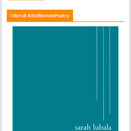
I libri di AfroWomenPoetry