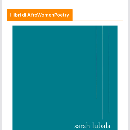
I libri di AfroWomenPoetry