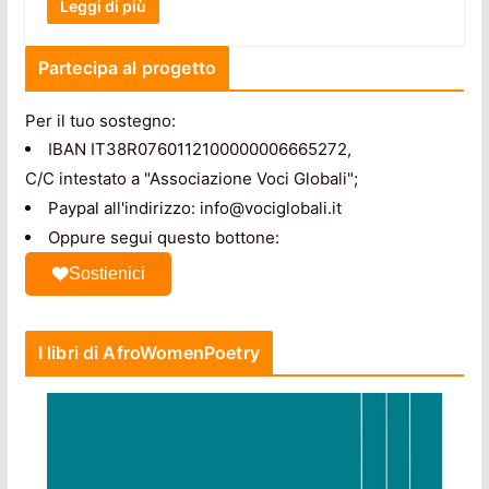
Leggi di più
Partecipa al progetto
Per il tuo sostegno:
IBAN IT38R0760112100000006665272,
C/C intestato a "Associazione Voci Globali";
Paypal all'indirizzo: info@vociglobali.it
Oppure segui questo bottone:
Sostienici
I libri di AfroWomenPoetry