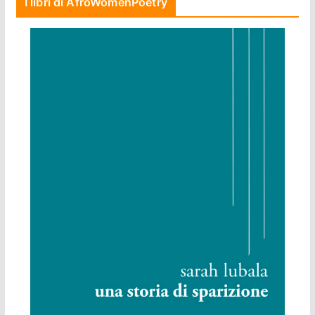
I libri di AfroWomenPoetry