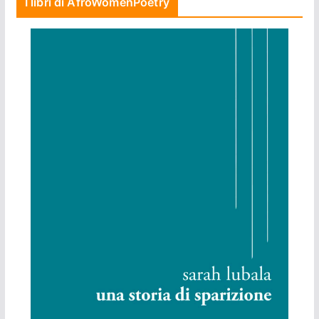
I libri di AfroWomenPoetry