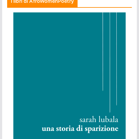
I libri di AfroWomenPoetry