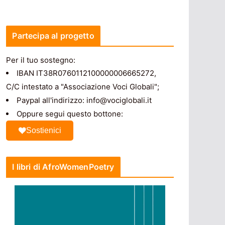
Partecipa al progetto
Per il tuo sostegno:
IBAN IT38R0760112100000006665272,
C/C intestato a "Associazione Voci Globali";
Paypal all'indirizzo: info@vociglobali.it
Oppure segui questo bottone:
Sostienici
I libri di AfroWomenPoetry