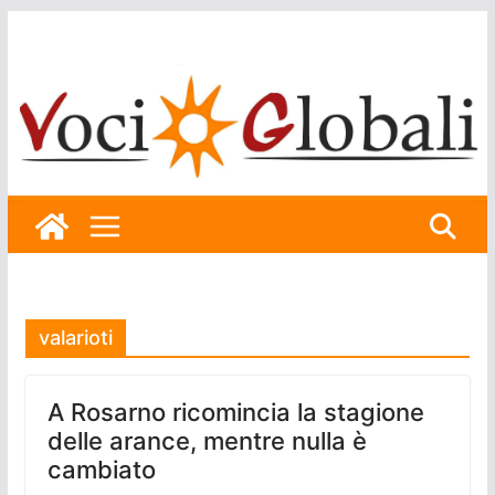
Skip
to
content
valarioti
A Rosarno ricomincia la stagione
delle arance, mentre nulla è
cambiato