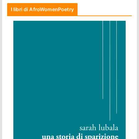
I libri di AfroWomenPoetry