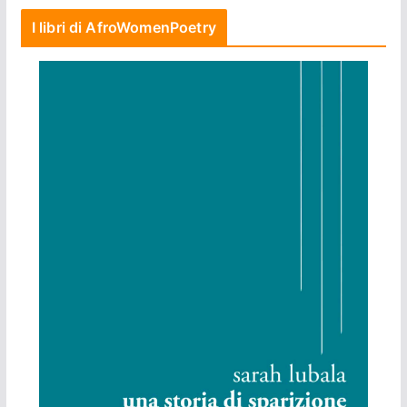
I libri di AfroWomenPoetry