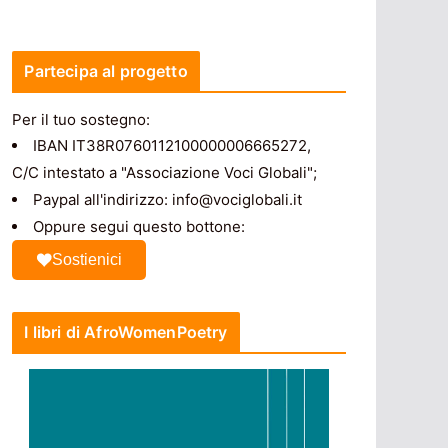
Partecipa al progetto
Per il tuo sostegno:
IBAN IT38R0760112100000006665272,
C/C intestato a "Associazione Voci Globali";
Paypal all'indirizzo: info@vociglobali.it
Oppure segui questo bottone:
Sostienici
I libri di AfroWomenPoetry