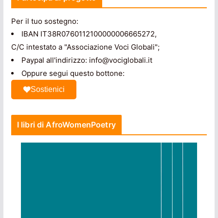
Per il tuo sostegno:
IBAN IT38R0760112100000006665272,
C/C intestato a "Associazione Voci Globali";
Paypal all'indirizzo: info@vociglobali.it
Oppure segui questo bottone:
Sostienici
I libri di AfroWomenPoetry