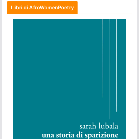
I libri di AfroWomenPoetry