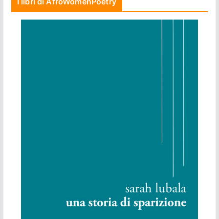
I libri di AfroWomenPoetry