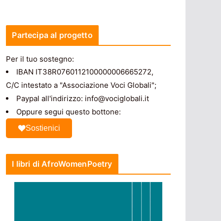
Partecipa al progetto
Per il tuo sostegno:
IBAN IT38R0760112100000006665272,
C/C intestato a "Associazione Voci Globali";
Paypal all'indirizzo: info@vociglobali.it
Oppure segui questo bottone:
Sostienici
I libri di AfroWomenPoetry