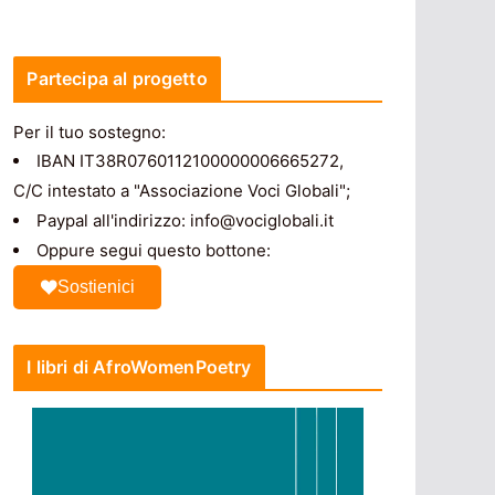
Partecipa al progetto
Per il tuo sostegno:
IBAN IT38R0760112100000006665272,
C/C intestato a "Associazione Voci Globali";
Paypal all'indirizzo: info@vociglobali.it
Oppure segui questo bottone:
Sostienici
I libri di AfroWomenPoetry