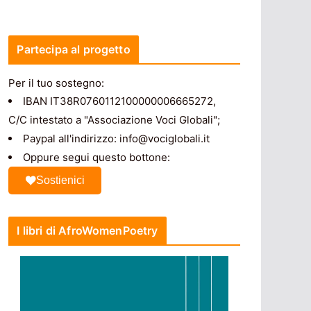
Partecipa al progetto
Per il tuo sostegno:
IBAN IT38R0760112100000006665272,
C/C intestato a "Associazione Voci Globali";
Paypal all'indirizzo: info@vociglobali.it
Oppure segui questo bottone:
Sostienici
I libri di AfroWomenPoetry