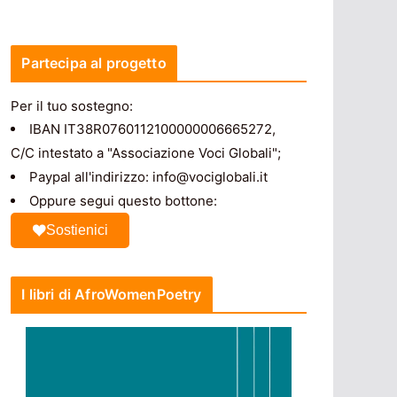
Partecipa al progetto
Per il tuo sostegno:
IBAN IT38R0760112100000006665272,
C/C intestato a "Associazione Voci Globali";
Paypal all'indirizzo: info@vociglobali.it
Oppure segui questo bottone:
Sostienici
I libri di AfroWomenPoetry