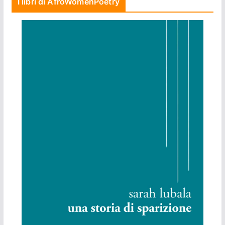
I libri di AfroWomenPoetry