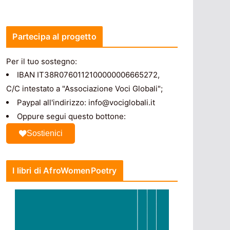
Partecipa al progetto
Per il tuo sostegno:
IBAN IT38R0760112100000006665272,
C/C intestato a "Associazione Voci Globali";
Paypal all'indirizzo: info@vociglobali.it
Oppure segui questo bottone:
Sostienici
I libri di AfroWomenPoetry